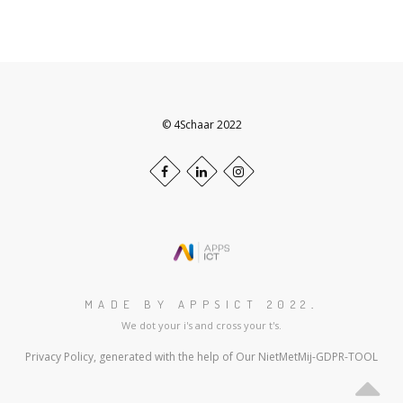
© 4Schaar 2022
Facebook
LinkedIn+
Instagram
profile
profile
profile
Scroll
to
the
top
MADE BY APPSICT 2022
.
of
We dot your i's and cross your t's.
the
page
Privacy Policy, generated with the help of Our NietMetMij-GDPR-TOOL